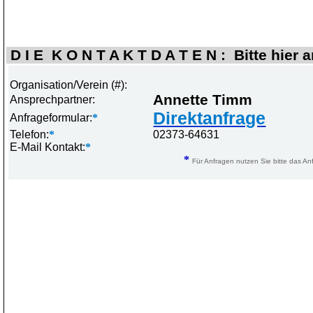
D I E K O N T A K T D A T E N : Bitte hier 
Organisation/Verein (#):
Annette Timm
Ansprechpartner:
Direktanfrage
Anfrageformular:
*
Telefon:
*
02373-64631
E-Mail Kontakt:
*
*
Für Anfragen nutzen Sie bitte das Anf