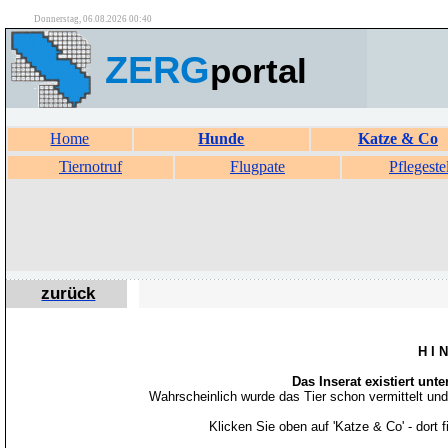
Donnerstag, 06.08.2026 00:40
ZERG
portal
Home
Hunde
Katze & Co
Tiernotruf
Flugpate
Pflegeste
zurück
H I 
Das Inserat existiert unt
Wahrscheinlich wurde das Tier schon vermittelt un
Klicken Sie oben auf 'Katze & Co' - dort 