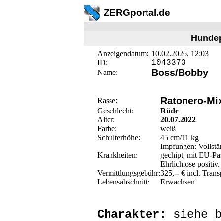
ZERGportal.de
Hundepf
Anzeigendatum:
10.02.2026, 12:03
ID:
1043373
Boss/Bobby
Name:
Ratonero-Mi
Rasse:
Geschlecht:
Rüde
Alter:
20.07.2022
Farbe:
weiß
Schulterhöhe:
45 cm/11 kg
Impfungen: Vollstä
Krankheiten:
gechipt, mit EU-Pa
Ehrlichiose positiv.
Vermittlungsgebühr:
325,-- € incl. Trans
Lebensabschnitt:
Erwachsen
Charakter:
siehe b