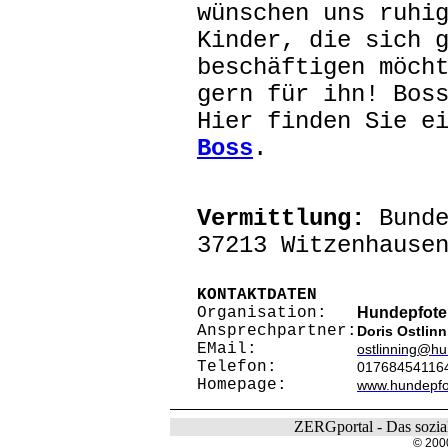
wünschen uns ruhi
Kinder, die sich 
beschäftigen möch
gern für ihn! Bos
Hier finden Sie e
Boss
.
Vermittlung:
Bunde
37213 Witzenhause
KONTAKTDATEN
Organisation:
Hundepfoten
Ansprechpartner:
Doris Ostlinn
EMail:
ostlinning@hu
Telefon:
01768454116
Homepage:
www.hundepfot
ZERGportal - Das sozial
© 200