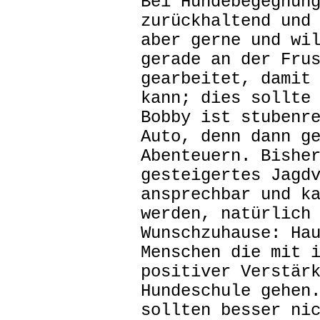
Bei Hundebegegnun
zurückhaltend und
aber gerne und wi
gerade an der Fru
gearbeitet, damit
kann; dies sollte
Bobby ist stubenr
Auto, denn dann g
Abenteuern. Bishe
gesteigertes Jagd
ansprechbar und k
werden, natürlich
Wunschzuhause: Ha
Menschen die mit 
positiver Verstär
Hundeschule gehen
sollten besser ni