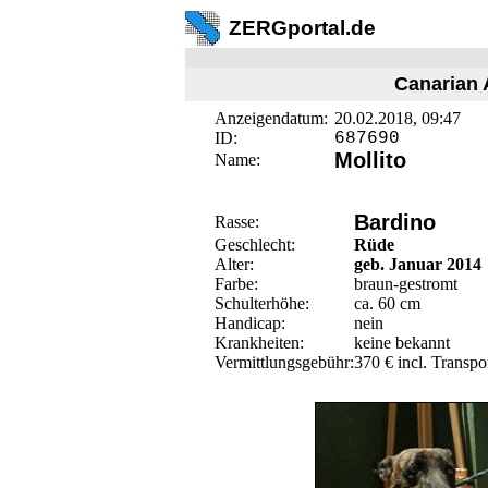
ZERGportal.de
Canarian 
Anzeigendatum:
20.02.2018, 09:47
ID:
687690
Mollito
Name:
Bardino
Rasse:
Geschlecht:
Rüde
Alter:
geb. Januar 2014
Farbe:
braun-gestromt
Schulterhöhe:
ca. 60 cm
Handicap:
nein
Krankheiten:
keine bekannt
Vermittlungsgebühr:
370 € incl. Transpo