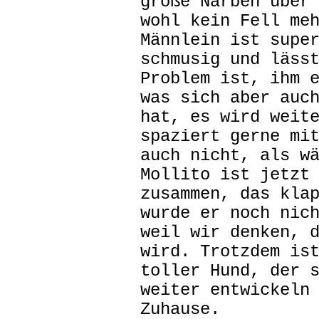
große Narben über
wohl kein Fell me
Männlein ist supe
schmusig und läss
Problem ist, ihm 
was sich aber auc
hat, es wird weit
spaziert gerne mi
auch nicht, als w
Mollito ist jetzt
zusammen, das kla
wurde er noch nic
weil wir denken, 
wird. Trotzdem is
toller Hund, der 
weiter entwickeln
Zuhause.