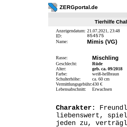
ZERGportal.de
Tierhilfe Cha
Anzeigendatum:
21.07.2021, 23:48
ID:
854575
Mimis (VG)
Name:
Mischling
Rasse:
Geschlecht:
Rüde
Alter:
geb. ca. 09/2018
Farbe:
weiß-hellbraun
Schulterhöhe:
ca. 60 cm
Vermittlungsgebühr:
430 €
Lebensabschnitt:
Erwachsen
Charakter:
Freundl
liebenswert, spie
jeden zu, verträg