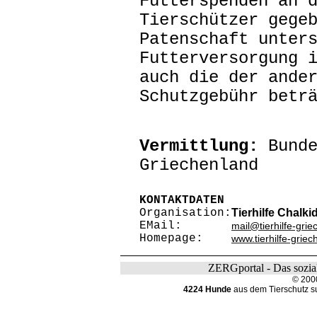
Futterspenden an 
Tierschützer gege
Patenschaft unter
Futterversorgung 
auch die der ande
Schutzgebühr betr
Vermittlung:
Bunde
Griechenland
KONTAKTDATEN
Organisation:
Tierhilfe Chalki
EMail:
mail@tierhilfe-gri
Homepage:
www.tierhilfe-grie
ZERGportal - Das sozial
© 200
4224 Hunde
aus dem Tierschutz s