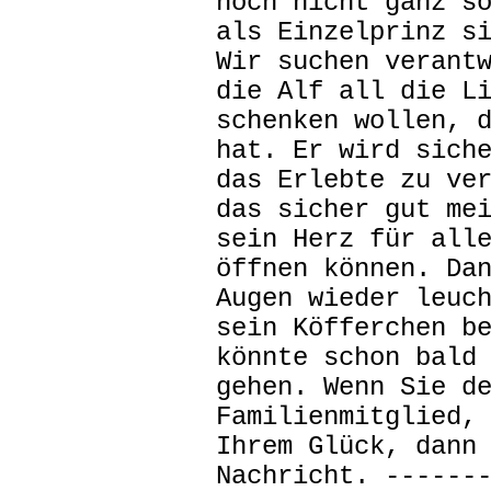
noch nicht ganz s
als Einzelprinz s
Wir suchen verant
die Alf all die L
schenken wollen, 
hat. Er wird sich
das Erlebte zu ve
das sicher gut me
sein Herz für all
öffnen können. Da
Augen wieder leuc
sein Köfferchen b
könnte schon bald
gehen. Wenn Sie d
Familienmitglied,
Ihrem Glück, dann
Nachricht. ------