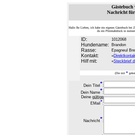
Gästebuch
Nachricht für
Hallo Ihr Lieben, ich habe ein eigenes Gästebuch be
du ein Pfotenabdruck in meine
ID:
1012068
Hundename:
Brandon
Rasse:
Epagneul Bre
Kontakt:
«
Direktkonta
Hilf mit:
«
Steckbrief d
*
(Die mit
geken
*
Dein Titel
:
*
Dein Name
:
Deine
gültige
*
EMail
:
*
Nachricht
: