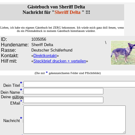
Gästebuch von Sheriff Delta
Nachricht für "
Sheriff Delta
" !!!
r Lieben, ich habe ein eigenes Gästebuch bei ZERG bekommen. Ich würde mich ganz doll freuen, wenn
du ein Pfotenabdruck in meinem Gästebuch hinterlassen würdest.
ID:
1035056
\
Hundename:
Sheriff Delta
Rasse:
Deutscher Schäferhund
Kontakt:
«
Direktkontakt
»
Hilf mit:
«
Steckbrief drucken + verteilen
»
*
(Die mit
gekennzeichneten Felder sind Pflichtfelder)
*
Dein Titel
:
*
Dein Name
:
Deine
gültige
*
EMail
:
*
Nachricht
: