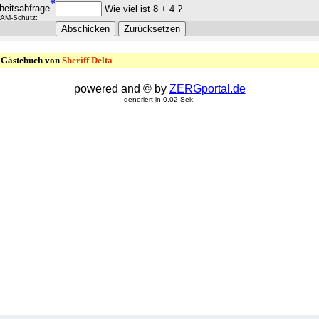
*
heitsabfrage
Wie viel ist 8 + 4 ?
AM-Schutz:
Gästebuch von
Sheriff Delta
powered and © by
ZERGportal.de
generiert in 0.02 Sek.