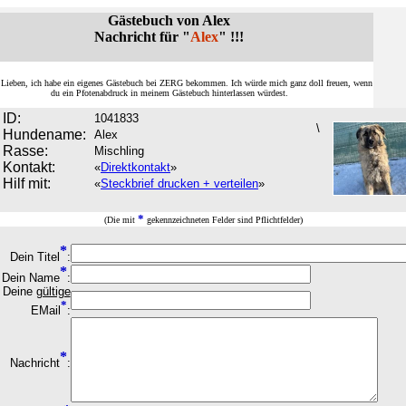
Gästebuch von Alex
Nachricht für "
Alex
" !!!
r Lieben, ich habe ein eigenes Gästebuch bei ZERG bekommen. Ich würde mich ganz doll freuen, wenn
du ein Pfotenabdruck in meinem Gästebuch hinterlassen würdest.
ID:
1041833
\
Hundename:
Alex
Rasse:
Mischling
Kontakt:
«
Direktkontakt
»
Hilf mit:
«
Steckbrief drucken + verteilen
»
*
(Die mit
gekennzeichneten Felder sind Pflichtfelder)
*
Dein Titel
:
*
Dein Name
:
Deine
gültige
*
EMail
:
*
Nachricht
: