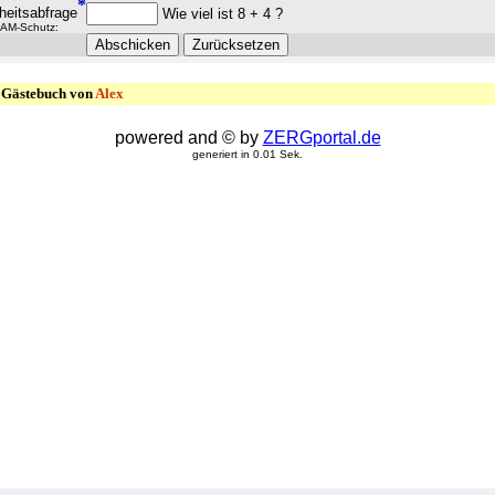
*
heitsabfrage
Wie viel ist 8 + 4 ?
AM-Schutz:
Gästebuch von
Alex
powered and © by
ZERGportal.de
generiert in 0.01 Sek.