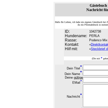
Gästebuc
Nachricht fü
Hallo Ihr Lieben, ich habe ein eigenes Gästebuch be
du ein Pfotenabdruck in meine
ID:
1042738
Hundename:
PERLA
Rasse:
Podenco Mix
Kontakt:
«
Direktkonta
Hilf mit:
«
Steckbrief d
*
(Die mit
geken
*
Dein Titel
:
*
Dein Name
:
Deine
gültige
*
EMail
:
*
Nachricht
: