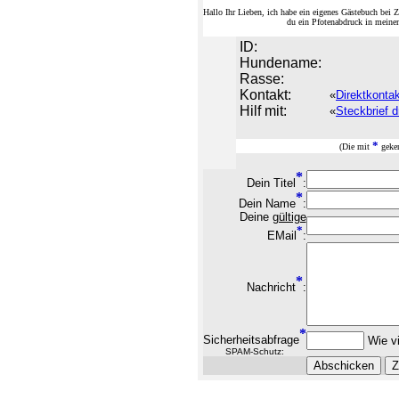
Hallo Ihr Lieben, ich habe ein eigenes Gästebuch be
du ein Pfotenabdruck in meine
ID:
Hundename:
Rasse:
Kontakt:
«
Direktkonta
Hilf mit:
«
Steckbrief d
*
(Die mit
geken
*
Dein Titel
:
*
Dein Name
:
Deine
gültige
*
EMail
:
*
Nachricht
:
*
Sicherheitsabfrage
Wie vi
SPAM-Schutz: