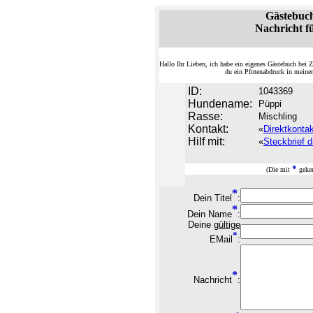
Gästebuc
Nachricht f
Hallo Ihr Lieben, ich habe ein eigenes Gästebuch be
du ein Pfotenabdruck in meine
ID:
1043369
Hundename:
Püppi
Rasse:
Mischling
Kontakt:
«
Direktkonta
Hilf mit:
«
Steckbrief d
*
(Die mit
geken
*
Dein Titel
:
*
Dein Name
:
Deine
gültige
*
EMail
:
*
Nachricht
: