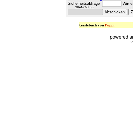
*
Sicherheitsabfrage
Wie vi
SPAM-Schutz:
Gästebuch von
Püppi
powered a
g