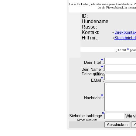
Hallo Ihr Lieben, ich habe ein eigenes Gästebuch be
du ein Pfotenabdruck in meine
ID:
Hundename:
Rasse:
Kontakt:
«
Direktkonta
Hilf mit:
«
Steckbrief d
*
(Die mit
geken
*
Dein Titel
:
*
Dein Name
:
Deine
gültige
*
EMail
:
*
Nachricht
:
*
Sicherheitsabfrage
Wie vi
SPAM-Schutz: