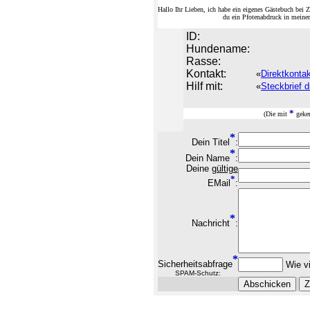
Hallo Ihr Lieben, ich habe ein eigenes Gästebuch be
du ein Pfotenabdruck in meine
ID:
Hundename:
Rasse:
Kontakt:
«
Direktkonta
Hilf mit:
«
Steckbrief d
*
(Die mit
geken
*
Dein Titel
:
*
Dein Name
:
Deine
gültige
*
EMail
:
*
Nachricht
:
*
Sicherheitsabfrage
Wie vi
SPAM-Schutz: