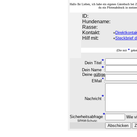
Hallo Ihr Lieben, ich habe ein eigenes Gästebuch be
du ein Pfotenabdruck in meine
ID:
Hundename:
Rasse:
Kontakt:
«
Direktkonta
Hilf mit:
«
Steckbrief d
*
(Die mit
geken
*
Dein Titel
:
*
Dein Name
:
Deine
gültige
*
EMail
:
*
Nachricht
:
*
Sicherheitsabfrage
Wie vi
SPAM-Schutz: