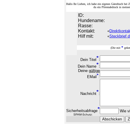
Hallo Ihr Lieben, ich habe ein eigenes Gästebuch be
du ein Pfotenabdruck in meine
ID:
Hundename:
Rasse:
Kontakt:
«
Direktkonta
Hilf mit:
«
Steckbrief d
*
(Die mit
geken
*
Dein Titel
:
*
Dein Name
:
Deine
gültige
*
EMail
:
*
Nachricht
:
*
Sicherheitsabfrage
Wie vi
SPAM-Schutz: