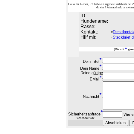
Hallo Ihr Lieben, ich habe ein eigenes Gästebuch be
du ein Pfotenabdruck in meine
ID:
Hundename:
Rasse:
Kontakt:
«
Direktkonta
Hilf mit:
«
Steckbrief d
*
(Die mit
geken
*
Dein Titel
:
*
Dein Name
:
Deine
gültige
*
EMail
:
*
Nachricht
:
*
Sicherheitsabfrage
Wie vi
SPAM-Schutz: