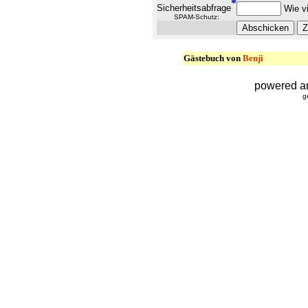
*
Sicherheitsabfrage
Wie vi
SPAM-Schutz:
Gästebuch von
Benji
powered a
g