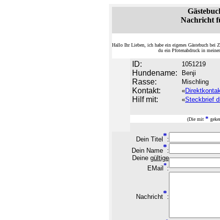
Gästebuc
Nachricht f
Hallo Ihr Lieben, ich habe ein eigenes Gästebuch be
du ein Pfotenabdruck in meine
ID:
1051219
Hundename:
Benji
Rasse:
Mischling
Kontakt:
«
Direktkonta
Hilf mit:
«
Steckbrief d
*
(Die mit
geken
*
Dein Titel
:
*
Dein Name
:
Deine
gültige
*
EMail
:
*
Nachricht
: