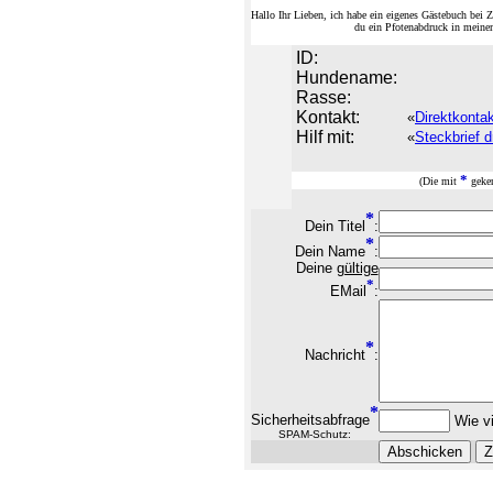
Hallo Ihr Lieben, ich habe ein eigenes Gästebuch be
du ein Pfotenabdruck in meine
ID:
Hundename:
Rasse:
Kontakt:
«
Direktkonta
Hilf mit:
«
Steckbrief d
*
(Die mit
geken
*
Dein Titel
:
*
Dein Name
:
Deine
gültige
*
EMail
:
*
Nachricht
:
*
Sicherheitsabfrage
Wie vi
SPAM-Schutz: