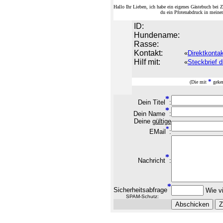
Hallo Ihr Lieben, ich habe ein eigenes Gästebuch be
du ein Pfotenabdruck in meine
ID:
Hundename:
Rasse:
Kontakt:
«
Direktkonta
Hilf mit:
«
Steckbrief d
*
(Die mit
geken
*
Dein Titel
:
*
Dein Name
:
Deine
gültige
*
EMail
:
*
Nachricht
:
*
Sicherheitsabfrage
Wie vi
SPAM-Schutz: