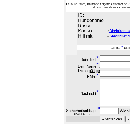
Hallo Ihr Lieben, ich habe ein eigenes Gästebuch be
du ein Pfotenabdruck in meine
ID:
Hundename:
Rasse:
Kontakt:
«
Direktkonta
Hilf mit:
«
Steckbrief d
*
(Die mit
geken
*
Dein Titel
:
*
Dein Name
:
Deine
gültige
*
EMail
:
*
Nachricht
:
*
Sicherheitsabfrage
Wie vi
SPAM-Schutz: