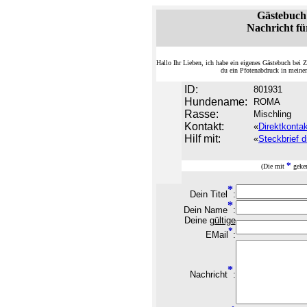
Gästebuc
Nachricht fü
Hallo Ihr Lieben, ich habe ein eigenes Gästebuch be
du ein Pfotenabdruck in meine
ID:
801931
Hundename:
ROMA
Rasse:
Mischling
Kontakt:
«
Direktkonta
Hilf mit:
«
Steckbrief d
*
(Die mit
geken
*
Dein Titel
:
*
Dein Name
:
Deine
gültige
*
EMail
:
*
Nachricht
: