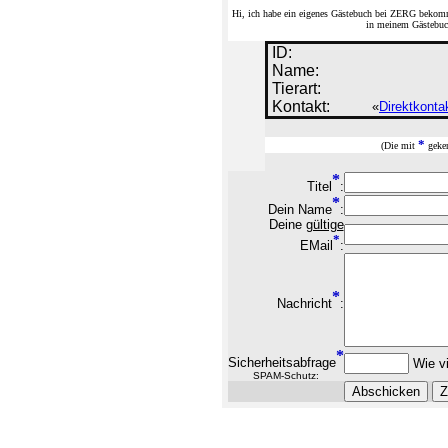
Hi, ich habe ein eigenes Gästebuch bei ZERG bekom
in meinem Gästebuch
ID:
Name:
Tierart:
Kontakt:
«
Direktkonta
*
(Die mit
geken
*
Titel
:
*
Dein Name
:
Deine
gültige
*
EMail
:
*
Nachricht
:
*
Sicherheitsabfrage
Wie vi
SPAM-Schutz: