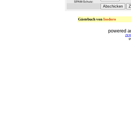
SPAM-Schutz:
Gästebuch von
Isodoro
powered a
ZERG
g