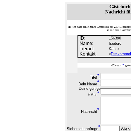
Gästebuch
Nachricht fü
Hi, ich habe ein eigenes Gästebuch bei ZERG bekom
in meinem Gästebuch
ID:
156390
Name:
Isodoro
Tierart:
Katze
Kontakt:
«
Direktkonta
*
(Die mit
geken
*
Titel
:
*
Dein Name
:
Deine
gültige
*
EMail
:
*
Nachricht
:
*
Sicherheitsabfrage
Wie vi