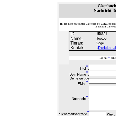
Gästebuch
Nachricht fü
Hi, ich habe ein eigenes Gästebuch bei ZERG bekom
in meinem Gästebuch
ID:
156621
Name:
Tootoo
Tierart:
Vogel
Kontakt:
«
Direktkonta
*
(Die mit
geken
*
Titel
:
*
Dein Name
:
Deine
gültige
*
EMail
:
*
Nachricht
:
*
Sicherheitsabfrage
Wie vi