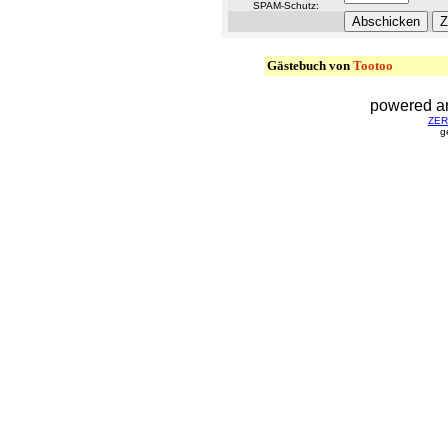
SPAM-Schutz:
Gästebuch von
Tootoo
powered a
ZERG
g