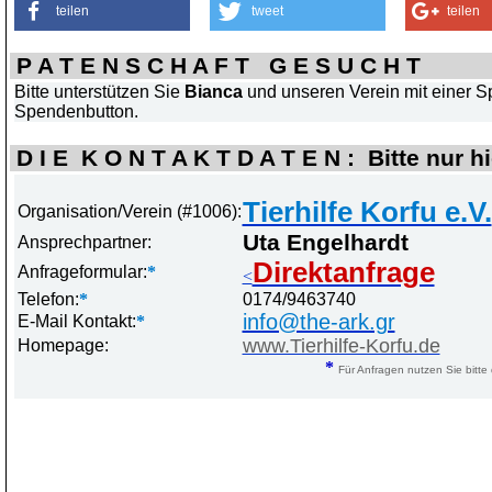
teilen
tweet
teilen
P A T E N S C H A F T G E S U C H T
Bitte unterstützen Sie
Bianca
und unseren Verein mit einer S
Spendenbutton.
D I E K O N T A K T D A T E N : Bitte nur h
Tierhilfe Korfu e.V.
Organisation/Verein (#1006):
Uta Engelhardt
Ansprechpartner:
Direktanfrage
Anfrageformular:
*
<
Telefon:
*
0174/9463740
info@the-ark.gr
E-Mail Kontakt:
*
www.Tierhilfe-Korfu.de
Homepage:
*
Für Anfragen nutzen Sie bitte