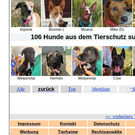
Imperia
Boomer (
Moana
Mike (D)
106 Hunde
aus dem Tierschutz suc
Welpenmä
Hermés
Welpenmä
Cloe
zurück
Alle
Top
Merkliste
S
««
vorheriges 
Impressum
Kontakt
Datenschutz
Werbung
Tierheime
Rechtsanwälte