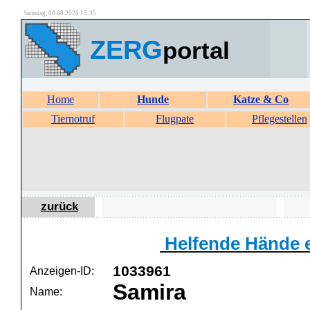
Samstag, 08.08.2026 15:35
ZERG
portal
Home
Hunde
Katze & Co
Tiernotruf
Flugpate
Pflegestellen
zurück
Helfende Hände e
1033961
Anzeigen-ID:
Samira
Name: