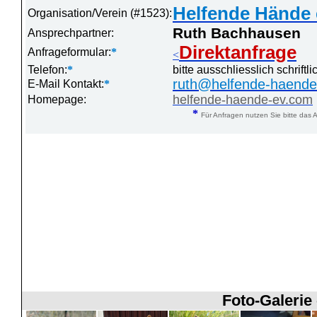
Helfende Hände 
Organisation/Verein (#1523):
Ruth Bachhausen
Ansprechpartner:
Direktanfrage
Anfrageformular:
*
<
Telefon:
*
bitte ausschliesslich schrift
ruth@helfende-haende
E-Mail Kontakt:
*
helfende-haende-ev.com
Homepage:
*
Für Anfragen nutzen Sie bitte das A
Foto-Galerie