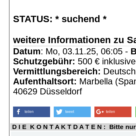
STATUS:
* suchend *
weitere Informationen zu S
Datum
: Mo, 03.11.25, 06:05 -
B
Schutzgebühr:
500 € inklusive
Vermittlungsbereich:
Deutschl
Aufenthaltsort:
Marbella (Span
40629 Düsseldorf
teilen
tweet
teilen
D I E K O N T A K T D A T E N : Bitte nur