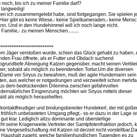
 noch, bis ich zu meiner Familie darf?
 langweilig!
n ich zusammengelebt habe, sind fortgegangen. Sie spielen je
Hier gibt es keine Wiese,- keine Spielkameraden,- keine Mens
nn. Und in den Hundehimmel will ich noch lange nicht.
 Familie,- zu meinen Menschen.........
******************************
nem Jäger verstoßen wurde, schien das Glück gehabt zu haben,
enden Frau öffnete, als er Futter und Obdach suchend
abgrundtiefe Abneigung Katzen gegenüber, macht seinen Verble
iner, sobald als möglich zu beendenden Tortur.Um die diversen
 Dame vor Siryus zu bewahren, muß der agile Hundemann sein
sten, aus welcher er notgedrungen und verzweifelt schon mehrf
Aus dem bedrückenden Dilemma zwischen gefahrvollen
ernatürlicher Eingrenzung möchten wir Siryus mittels dieser
ald als möglich heraushelfen.
 kontaktfreudiger und bindungsbereiter Hundekerl, der mit goße
fröhlich unbelasteten Umgang pflegt,- so er dazu in der Lage i
ut klar. Lediglich allzu dominante und überstellige
t seine Kragenweite.Vertreter der Samtpfotenfraktion jedoch, 
ine Vergesellschaftung mit Katzen ist derzeit nicht vorstellbar.D
n Haushalt zugeht, welche familienhundlichen Tugenden es zu