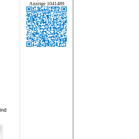
Anzeige 1041489
ind