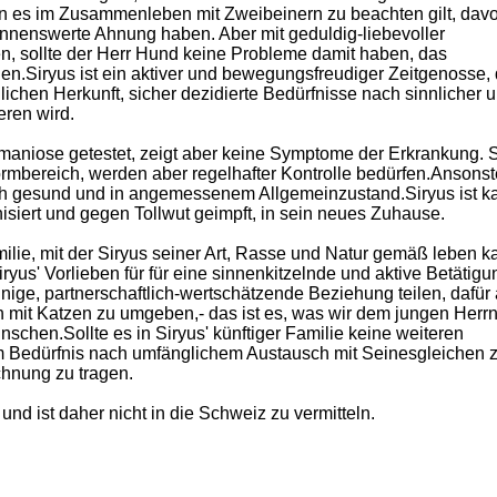
n es im Zusammenleben mit Zweibeinern zu beachten gilt, dav
nennenswerte Ahnung haben. Aber mit geduldig-liebevoller
n, sollte der Herr Hund keine Probleme damit haben, das
en.Siryus ist ein aktiver und bewegungsfreudiger Zeitgenosse, 
ichen Herkunft, sicher dezidierte Bedürfnisse nach sinnlicher 
eren wird.
hmaniose getestet, zeigt aber keine Symptome der Erkrankung. 
mbereich, werden aber regelhafter Kontrolle bedürfen.Ansonste
h gesund und in angemessenem Allgemeinzustand.Siryus ist kas
isiert und gegen Tollwut geimpft, in sein neues Zuhause.
lie, mit der Siryus seiner Art, Rasse und Natur gemäß leben k
yus' Vorlieben für für eine sinnenkitzelnde und aktive Betätigu
innige, partnerschaftlich-wertschätzende Beziehung teilen, dafür
h mit Katzen zu umgeben,- das ist es, was wir dem jungen Herr
schen.Sollte es in Siryus' künftiger Familie keine weiteren
m Bedürfnis nach umfänglichem Austausch mit Seinesgleichen 
chnung zu tragen.
 und ist daher nicht in die Schweiz zu vermitteln.