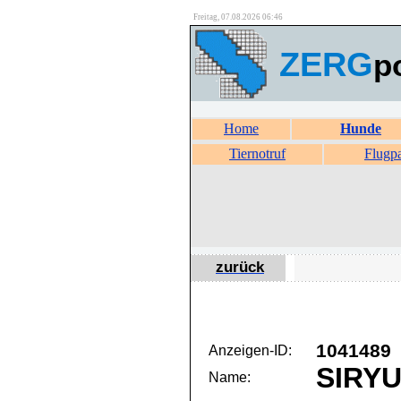
Freitag, 07.08.2026 06:46
ZERG
p
Home
Hunde
Tiernotruf
Flugp
zurück
1041489
Anzeigen-ID:
SIRY
Name: