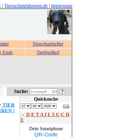
g
|
Tiersuchmeldungen.de
|
Impressum
sitter
Tierschutzhelfer
y Ends
Tierfriedhof
Suche:
Quicksuche
TIER
KEN !
D E T A I L S U C H
E
Dein Smartphone
QR-Code