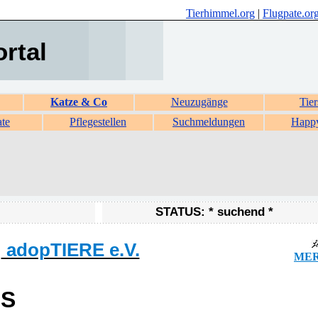
Tierhimmel.org
|
Flugpate.or
ortal
Katze & Co
Neuzugänge
Tier
ate
Pflegestellen
Suchmeldungen
Happ
STATUS: * suchend *
adopTIERE e.V.
MER
US