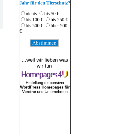
Jahr für den Tierschutz?
nichts
bis 50 €
bis 100 €
bis 250 €
bis 500 €
über 500
€
...weil wir lieben was
wir tun
Erstellung responsiver
WordPress Homepages für
Vereine
und Unternehmen