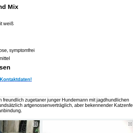
nd Mix
t weiß
ose, symptomfrei
ittel
sen
Kontaktdaten!
 freundlich zugetaner junger Hundemann mit jagdhundlichen
undsätzlich artgenossenverträglich, aber bekennender Katzenfe
nanbindung.