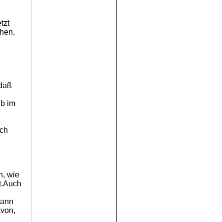
tzt
chen,
 daß
ib im
ach
n, wie
st.Auch
kann
avon,