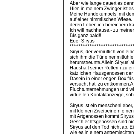
Aber wie lange dauert es denn
Hier, in meinem Zwinger ist es
Meine Hundekumpels, mit dene
auf einer himmlischen Wiese. 
deren Leben ich bereichern ka
Ich will nachhause,- zu meiner
Bis ganz bald!!
Euer Siryus
***********************************
Siryus, der vermutlich von ei
sich ihm die Tür einer mitfühl
herumstreunte.Allein Siryus' 
Haushalt seiner Retterin zu e
katzlichen Hausgenossen der
Dasein in einer engen Box fri
versucht hat, zu entkommen.
Fluchtunternehmungen und wid
virtuellen Kontaktanzeige, sob
Siryus ist ein menschenlieber,
mit kleinen Zweibeinern einen 
mit Artgenossen kommt Siryus g
Geschlechtsgenossen sind nich
Siryus auf den Tod nicht ab. E
wie es in einem artgemischte