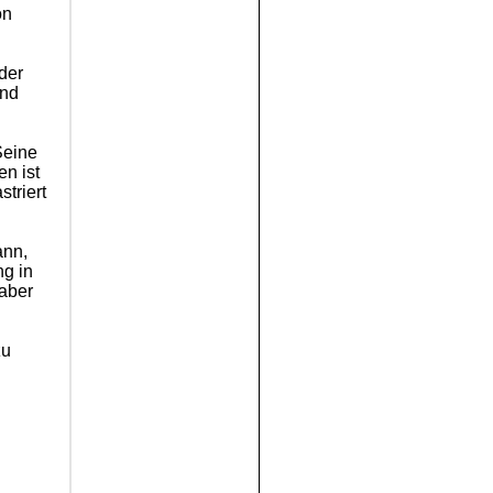
on
der
und
Seine
n ist
triert
ann,
ng in
 aber
n
zu