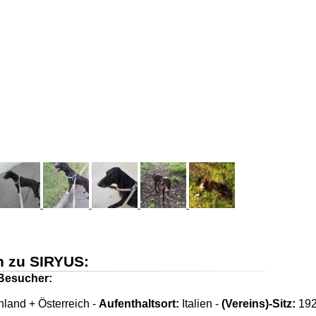
n zu SIRYUS:
Besucher:
land + Österreich -
Aufenthaltsort:
Italien -
(Vereins)-Sitz:
19