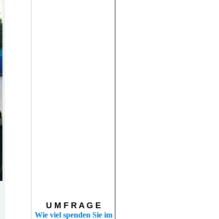
U M F R A G E
Wie viel spenden Sie im