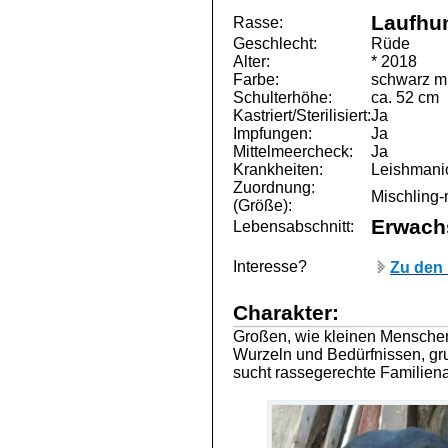
Laufhu
Rasse:
Geschlecht:
Rüde
Alter:
* 2018
Farbe:
schwarz mi
Schulterhöhe:
ca. 52 cm
Kastriert/Sterilisiert:
Ja
Impfungen:
Ja
Mittelmeercheck:
Ja
Krankheiten:
Leishmani
Zuordnung:
Mischling-m
(Größe):
Erwach
Lebensabschnitt:
Interesse?
Zu den 
Charakter:
Großen, wie kleinen Menschen
Wurzeln und Bedürfnissen, gr
sucht rassegerechte Familie