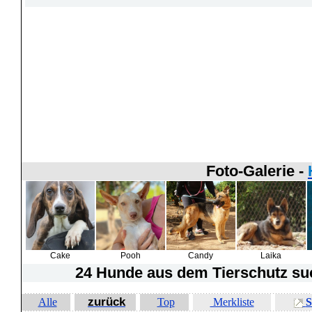
Foto-Galerie -
Cake
Pooh
Candy
Laika
24 Hunde
aus dem Tierschutz suc
zurück
Alle
Top
Merkliste
S