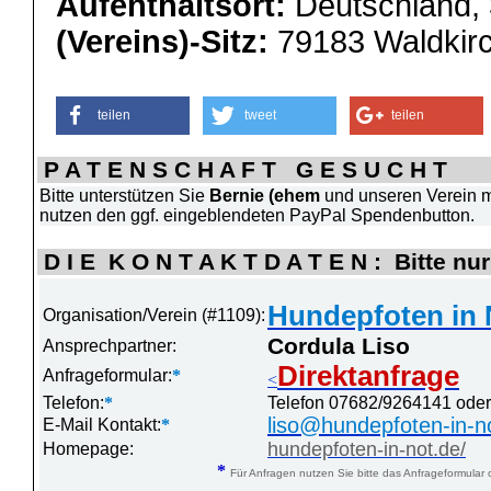
Aufenthaltsort:
Deutschland, 
(Vereins)-Sitz:
79183 Waldkirc
teilen
tweet
teilen
P A T E N S C H A F T G E S U C H T
Bitte unterstützen Sie
Bernie (ehem
und unseren Verein m
nutzen den ggf. eingeblendeten PayPal Spendenbutton.
D I E K O N T A K T D A T E N : Bitte nur
Hundepfoten in N
Organisation/Verein (#1109):
Cordula Liso
Ansprechpartner:
Direktanfrage
Anfrageformular:
*
<
Telefon:
*
Telefon 07682/9264141 ode
liso@hundepfoten-in-n
E-Mail Kontakt:
*
hundepfoten-in-not.de/
Homepage:
*
Für Anfragen nutzen Sie bitte das Anfrageformular 