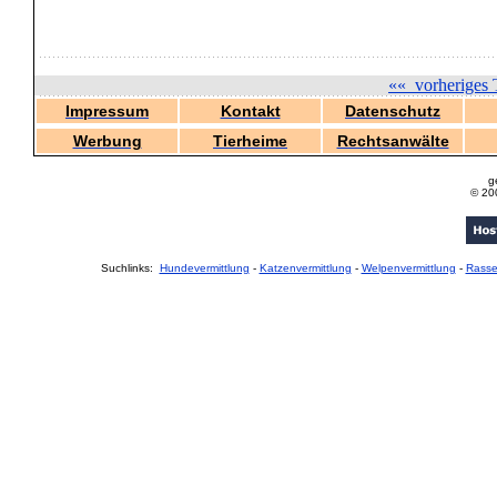
««
vorheriges 
Impressum
Kontakt
Datenschutz
Werbung
Tierheime
Rechtsanwälte
g
© 20
Suchlinks:
Hundevermittlung
-
Katzenvermittlung
-
Welpenvermittlung
-
Rass