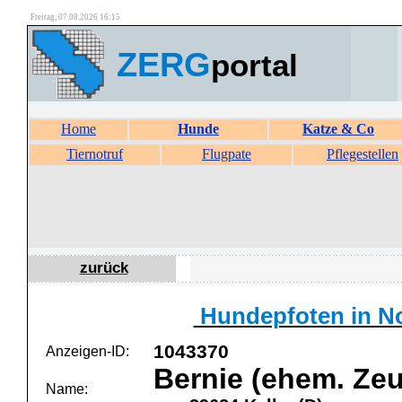
Freitag, 07.08.2026 16:15
ZERG
portal
Home
Hunde
Katze & Co
Tiernotruf
Flugpate
Pflegestellen
zurück
Hundepfoten in No
1043370
Anzeigen-ID:
Bernie (ehem. Zeu
Name: