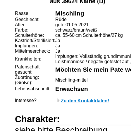
aus 39624 Kalbe (D)
Mischling
Rasse:
Geschlecht:
Rüde
Alter:
geb. 01.05.2021
Farbe:
schwarz/braun/weiß
Schulterhöhe:
ca. 55-60 cm Schulterhöhe/27 kg
Kastriert/Sterilisiert:
Ja
Impfungen:
Ja
Mittelmeercheck:
Ja
Impfungen: Vollständig grundimmunisi
Krankheiten:
Leishmaniose / negativ getestet auf 
Patenschaft
Möchten Sie mein Pate w
gesucht:
Zuordnung:
Mischling-mittel
(Größe):
Erwachsen
Lebensabschnitt:
Interesse?
Zu den Kontaktdaten!
Charakter:
siehe bitte Beschreibung