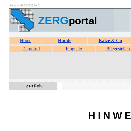
Sonntag, 09.08.2026 10:01
ZERG
portal
Home
Hunde
Katze & Co
Tiernotruf
Flugpate
Pflegestellen
zurück
H I N W E