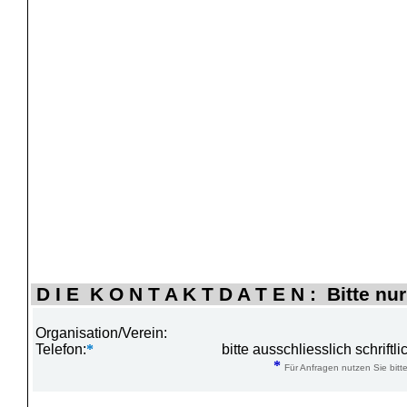
D I E K O N T A K T D A T E N : Bitte nur
Organisation/Verein:
Telefon:
*
bitte ausschliesslich schrift
*
Für Anfragen nutzen Sie bitte