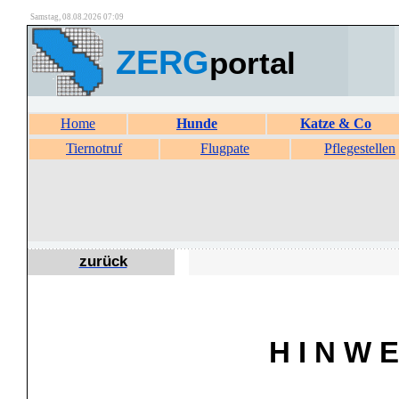
Samstag, 08.08.2026 07:09
ZERG
portal
Home
Hunde
Katze & Co
Tiernotruf
Flugpate
Pflegestellen
zurück
H I N W E