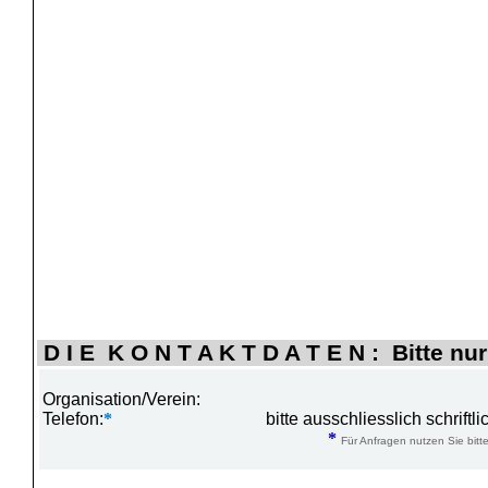
D I E K O N T A K T D A T E N : Bitte nur
Organisation/Verein:
Telefon:
*
bitte ausschliesslich schrift
*
Für Anfragen nutzen Sie bitte