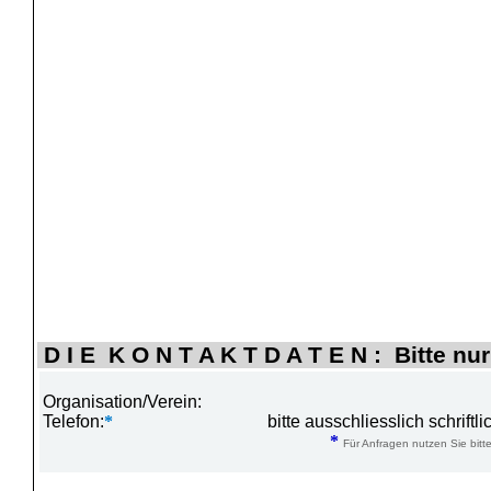
D I E K O N T A K T D A T E N : Bitte nur
Organisation/Verein:
Telefon:
*
bitte ausschliesslich schrift
*
Für Anfragen nutzen Sie bitte