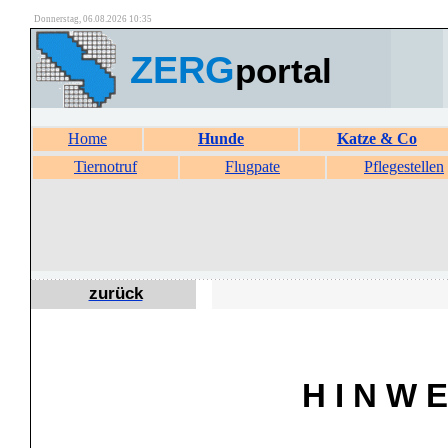
Donnerstag, 06.08.2026 10:35
ZERG
portal
Home
Hunde
Katze & Co
Tiernotruf
Flugpate
Pflegestellen
zurück
H I N W E