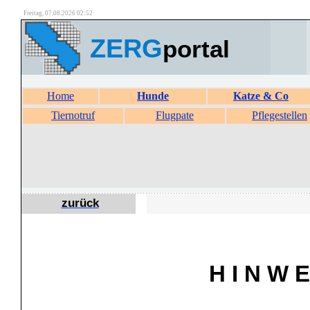
Freitag, 07.08.2026 02:52
ZERG
portal
Home
Hunde
Katze & Co
Tiernotruf
Flugpate
Pflegestellen
zurück
H I N W E