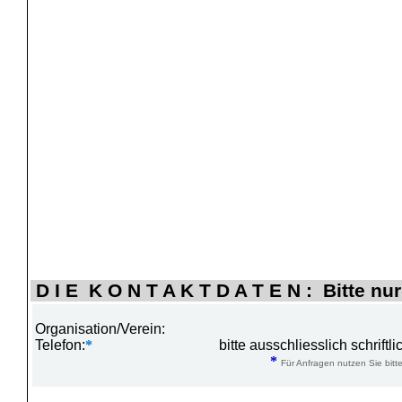
D I E K O N T A K T D A T E N : Bitte nur
Organisation/Verein:
Telefon:
*
bitte ausschliesslich schrift
*
Für Anfragen nutzen Sie bitte