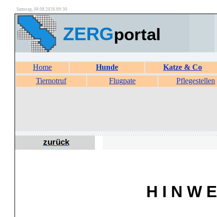
Samstag, 08.08.2026 09:30
ZERG
portal
Home
Hunde
Katze & Co
Tiernotruf
Flugpate
Pflegestellen
zurück
H I N W E