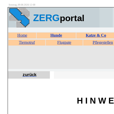
Sonntag, 09.08.2026 12:08
ZERG
portal
Home
Hunde
Katze & Co
Tiernotruf
Flugpate
Pflegestellen
zurück
H I N W E