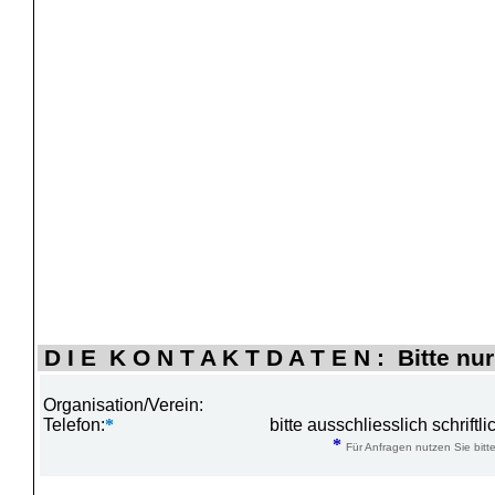
D I E K O N T A K T D A T E N : Bitte nur
Organisation/Verein:
Telefon:
*
bitte ausschliesslich schrift
*
Für Anfragen nutzen Sie bitte