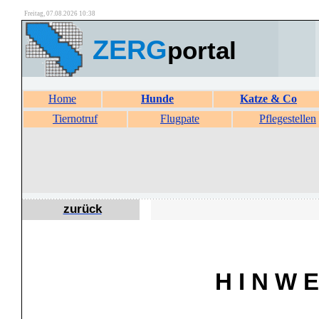
Freitag, 07.08.2026 10:38
ZERG
portal
Home
Hunde
Katze & Co
Tiernotruf
Flugpate
Pflegestellen
zurück
H I N W E