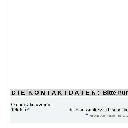
D I E K O N T A K T D A T E N : Bitte nur
Organisation/Verein:
Telefon:
*
bitte ausschliesslich schrift
*
Für Anfragen nutzen Sie bitte