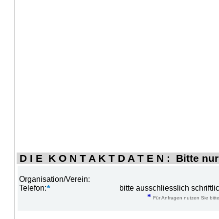
D I E K O N T A K T D A T E N : Bitte nur
Organisation/Verein:
Telefon:
*
bitte ausschliesslich schrift
*
Für Anfragen nutzen Sie bitte