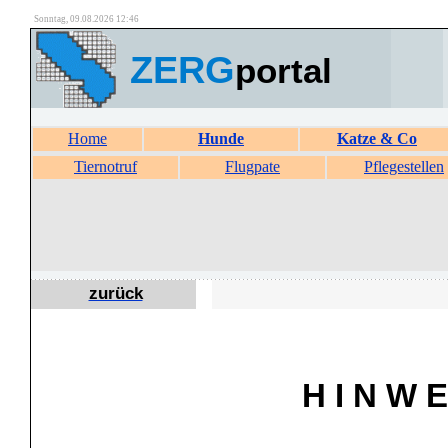
Sonntag, 09.08.2026 12:46
ZERG
portal
Home
Hunde
Katze & Co
Tiernotruf
Flugpate
Pflegestellen
zurück
H I N W E