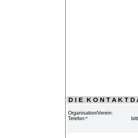
D I E K O N T A K T D A
Organisation/Verein:
Telefon:
*
bit