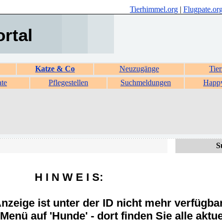
Tierhimmel.org
|
Flugpate.or
ortal
Katze & Co
Neuzugänge
Tier
ate
Pflegestellen
Suchmeldungen
Happ
S
H I N W E I S:
zeige ist unter der ID nicht mehr verfügba
Menü auf 'Hunde' - dort finden Sie alle aktue