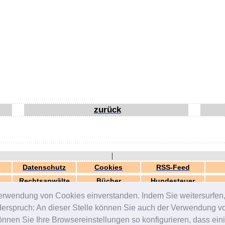
zurück
|
Datenschutz
Cookies
RSS-Feed
Rechtsanwälte
Bücher
Hundesteuer
erwendung von Cookies einverstanden. Indem Sie weitersurfen, 
generiert in 0.03 Sek.
© 2000-2026 by
ZERGportal
iderspruch: An dieser Stelle können Sie auch der Verwendung 
en Sie Ihre Browsereinstellungen so konfigurieren, dass einig