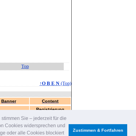
Top
↑O B E N
(Top)
Banner
Content
Registrierung
stimmen Sie – jederzeit für die
von Cookies widersprechen und
Zustimmen & Fortfahren
e oder alle Cookies blockiert