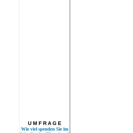
U M F R A G E
Wie viel spenden Sie im