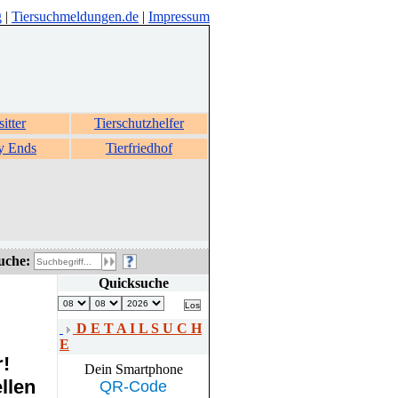
g
|
Tiersuchmeldungen.de
|
Impressum
sitter
Tierschutzhelfer
y Ends
Tierfriedhof
uche:
Quicksuche
D E T A I L S U C H
E
r!
Dein Smartphone
llen
QR-Code