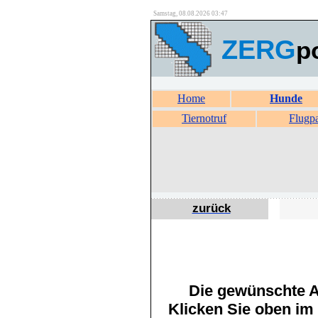
Samstag, 08.08.2026 03:47
ZERG
p
Home
Hunde
Tiernotruf
Flugp
zurück
Die gewünschte An
Klicken Sie oben im 