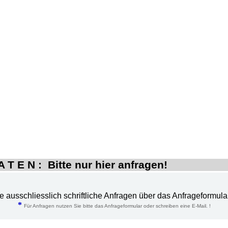
 T E N : Bitte nur hier anfragen!
te ausschliesslich schriftliche Anfragen über das Anfrageformula
*
Für Anfragen nutzen Sie bitte das Anfrageformular oder schreiben eine E-Mail. !