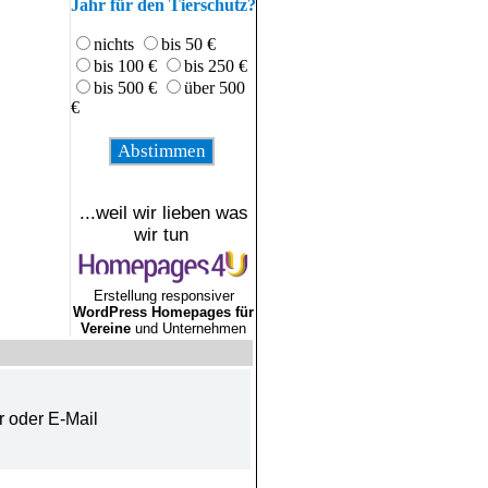
Jahr für den Tierschutz?
nichts
bis 50 €
bis 100 €
bis 250 €
bis 500 €
über 500
€
...weil wir lieben was
wir tun
Erstellung responsiver
WordPress Homepages für
Vereine
und Unternehmen
r oder E-Mail