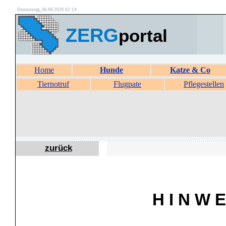
Donnerstag, 06.08.2026 02:14
ZERG
portal
Home
Hunde
Katze & Co
Tiernotruf
Flugpate
Pflegestellen
zurück
H I N W E