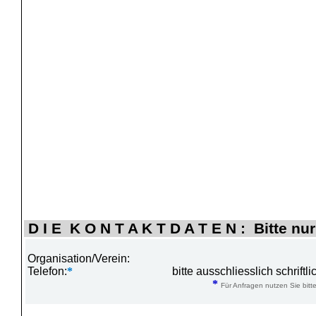
D I E K O N T A K T D A T E N : Bitte nur
Organisation/Verein:
Telefon:
*
bitte ausschliesslich schrift
*
Für Anfragen nutzen Sie bitte