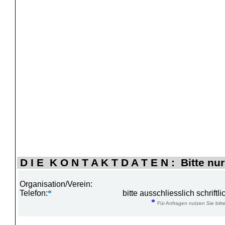
D I E K O N T A K T D A T E N : Bitte nur
Organisation/Verein:
Telefon:
*
bitte ausschliesslich schrift
*
Für Anfragen nutzen Sie bitte