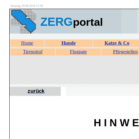
Sonntag, 09.08.2026 12:09
ZERG
portal
Home
Hunde
Katze & Co
Tiernotruf
Flugpate
Pflegestellen
zurück
H I N W E