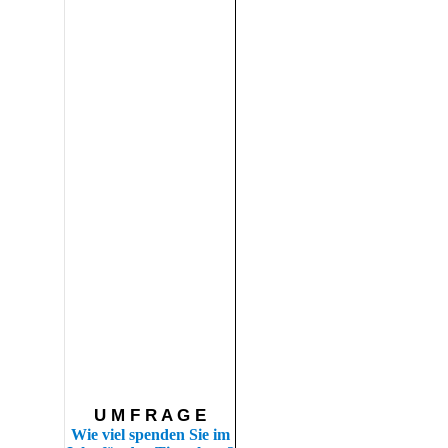
U M F R A G E
Wie viel spenden Sie im