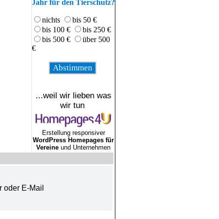
Jahr für den Tierschutz?
nichts
bis 50 €
bis 100 €
bis 250 €
bis 500 €
über 500
€
...weil wir lieben was
wir tun
Erstellung responsiver
WordPress Homepages für
Vereine
und Unternehmen
r oder E-Mail