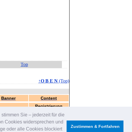
Top
↑O B E N
(Top)
Banner
Content
Registrierung
stimmen Sie – jederzeit für die
von Cookies widersprechen und
Zustimmen & Fortfahren
e oder alle Cookies blockiert