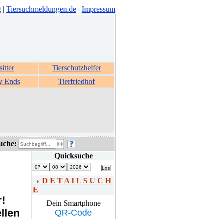
g
|
Tiersuchmeldungen.de
|
Impressum
sitter
Tierschutzhelfer
y Ends
Tierfriedhof
uche:
Quicksuche
D E T A I L S U C H
E
r!
Dein Smartphone
llen
QR-Code