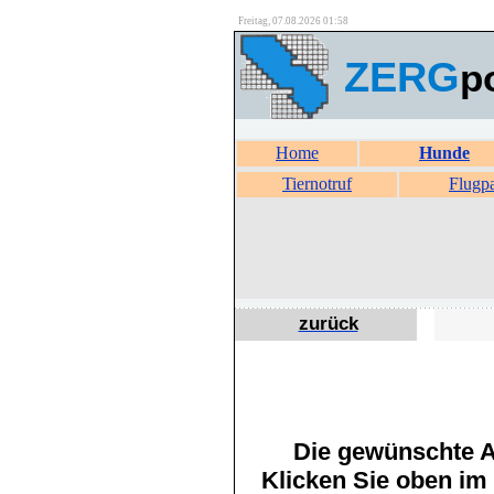
Freitag, 07.08.2026 01:58
ZERG
p
Home
Hunde
Tiernotruf
Flugp
zurück
Die gewünschte An
Klicken Sie oben im 