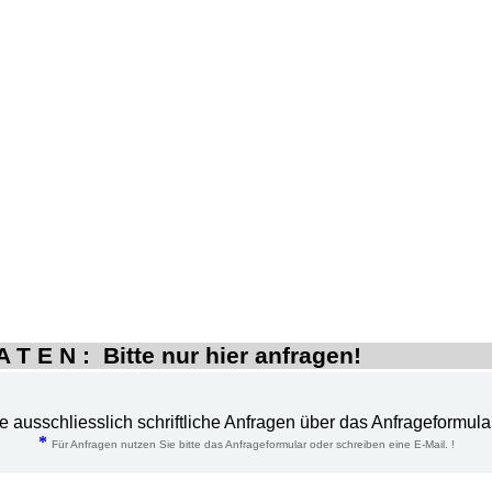
 T E N : Bitte nur hier anfragen!
te ausschliesslich schriftliche Anfragen über das Anfrageformula
*
Für Anfragen nutzen Sie bitte das Anfrageformular oder schreiben eine E-Mail. !