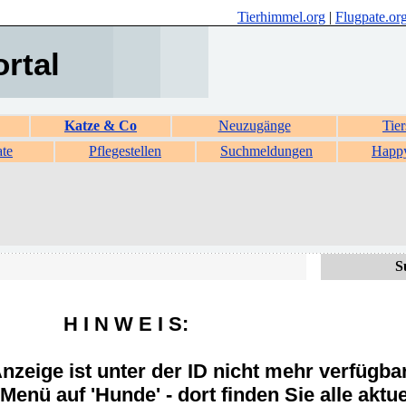
Tierhimmel.org
|
Flugpate.or
ortal
Katze & Co
Neuzugänge
Tier
ate
Pflegestellen
Suchmeldungen
Happ
S
H I N W E I S:
zeige ist unter der ID nicht mehr verfügba
Menü auf 'Hunde' - dort finden Sie alle aktue