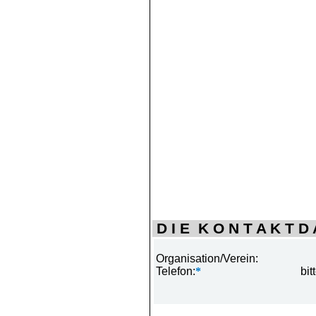
D I E K O N T A K T D A
Organisation/Verein:
Telefon:
*
bit