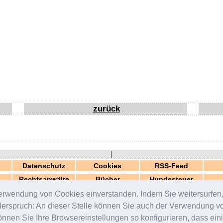
zurück
|
Datenschutz
Cookies
RSS-Feed
Rechtsanwälte
Bücher
Hundesteuer
erwendung von Cookies einverstanden. Indem Sie weitersurfen, 
generiert in 0.03 Sek.
© 2000-2026 by
ZERGportal
iderspruch: An dieser Stelle können Sie auch der Verwendung 
en Sie Ihre Browsereinstellungen so konfigurieren, dass einig