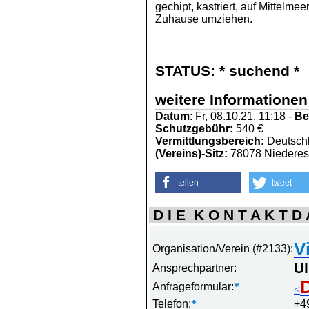
gechipt, kastriert, auf Mittelm
Zuhause umziehen.
STATUS:
* suchend *
weitere Informationen
Datum
: Fr, 08.10.21, 11:18 -
Be
Schutzgebühr:
540 €
Vermittlungsbereich:
Deutschl
(Vereins)-Sitz:
78078 Niedere
teilen
tweet
D I E K O N T A K T D A
V
Organisation/Verein (#2133):
Ul
Ansprechpartner:
D
Anfrageformular:
*
<
Telefon:
*
+4