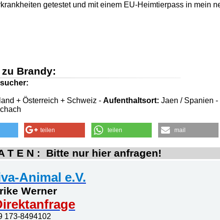
eerkrankheiten getestet und mit einem EU-Heimtierpass in mein 
 zu Brandy:
sucher:
and + Österreich + Schweiz -
Aufenthaltsort:
Jaen / Spanien -
schach
teilen
teilen
mail
 T E N : Bitte nur hier anfragen!
iva-Animal e.V.
rike Werner
irektanfrage
9 173-8494102