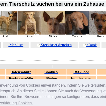
em Tierschutz suchen bei uns ein Zuhause !
Axel
Libby
Ninive
Concha
Pelos
Merkliste
Steckbrief drucken
eBook
|
Datenschutz
Cookies
RSS-Feed
Rechtsanwälte
Bücher
Hundesteuer
erwendung von Cookies einverstanden. Indem Sie weitersurfen, 
generiert in 0.05 Sek.
© 2000-2026 by
ZERGportal
iderspruch: An dieser Stelle können Sie auch der Verwendung 
en Sie Ihre Browsereinstellungen so konfigurieren, dass einig
zerklärung Cookies
.
vermittlung
-
Welpenvermittlung
-
Rassehunde
-
Mischlinge
-
Handicap-Hunde
-
Listenhunde / S