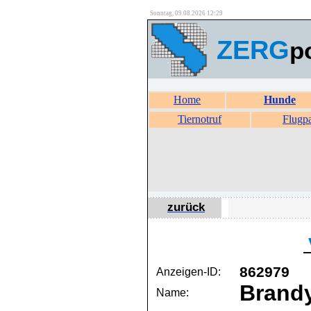
Sonntag, 09.08.2026 12:29
ZERG
p
Home
Hunde
Tiernotruf
Flugp
zurück
862979
Anzeigen-ID:
Brand
Name: