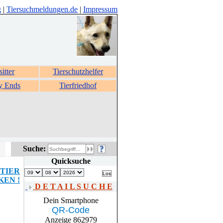
g
|
Tiersuchmeldungen.de
|
Impressum
sitter
Tierschutzhelfer
y Ends
Tierfriedhof
Suche:
Quicksuche
TIER
EN !
D E T A I L S U C H E
Dein Smartphone
QR-Code
Anzeige 862979