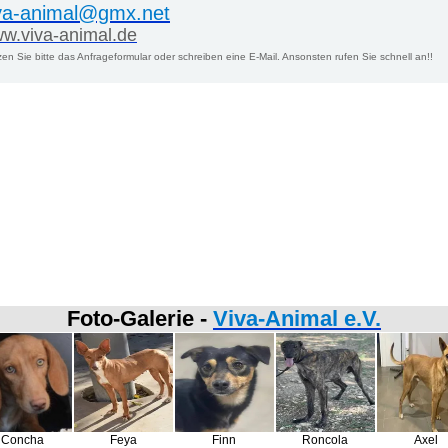
va-animal@gmx.net
w.viva-animal.de
en Sie bitte das Anfrageformular oder schreiben eine E-Mail. Ansonsten rufen Sie schnell an!!
Foto-Galerie -
Viva-Animal e.V.
Concha
Feya
Finn
Roncola
Axel