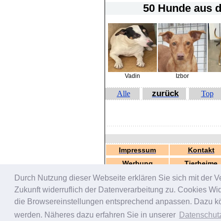
50 Hunde
aus d
Vadin
Izbor
zurück
Alle
Top
Impressum
Kontakt
Werbung
Tierheime
Durch Nutzung dieser Webseite erklären Sie sich mit der V
Zukunft widerruflich der Datenverarbeitung zu. Cookies W
die Browsereinstellungen entsprechend anpassen. Dazu könn
werden. Näheres dazu erfahren Sie in unserer
Datenschut
Suchlinks:
Hundevermittlung
-
Katzen