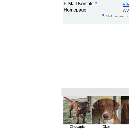
vi
E-Mail Kontakt:
*
ww
Homepage:
*
Für Anfragen nutz
Chocapic
Oker