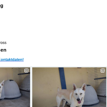
ng
ross
sen
ontaktdaten!