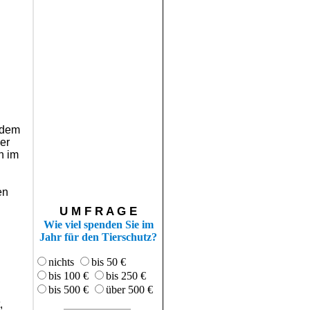
 dem
er
h im
en
U M F R A G E
Wie viel spenden Sie im
Jahr für den Tierschutz?
nichts
bis 50 €
bis 100 €
bis 250 €
bis 500 €
über 500 €
,