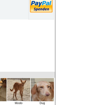
Mosto
Dug