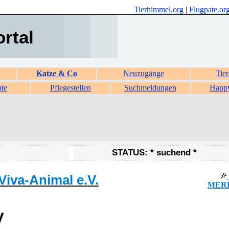
Tierhimmel.org
|
Flugpate.or
ortal
Katze & Co
Neuzugänge
Tier
ate
Pflegestellen
Suchmeldungen
Happ
STATUS: * suchend *
Viva-Animal e.V.
MERK
y