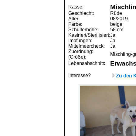
Mischli
Rasse:
Geschlecht:
Rüde
Alter:
08/2019
Farbe:
beige
Schulterhöhe:
58 cm
Kastriert/Sterilisiert:
Ja
Impfungen:
Ja
Mittelmeercheck:
Ja
Zuordnung:
Mischling-g
(Größe):
Erwach
Lebensabschnitt:
Interesse?
Zu den K