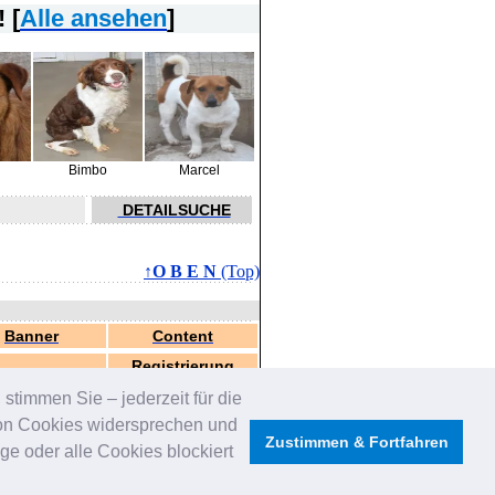
 [
Alle ansehen
]
Bimbo
Marcel
DETAILSUCHE
↑O B E N
(Top)
Banner
Content
Registrierung
stimmen Sie – jederzeit für die
von Cookies widersprechen und
Zustimmen & Fortfahren
e oder alle Cookies blockiert
oKas
-
Tierpatenschaft
-
Videoanzeigen