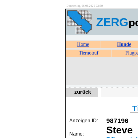
Donnerstag, 06.08.2026 03:59
ZERG
p
Home
Hunde
Tiernotruf
Flugp
zurück
Ti
987196
Anzeigen-ID:
Steve
Name: