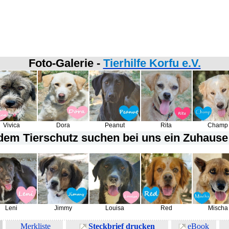
Foto-Galerie -
Tierhilfe Korfu e.V.
Vivica
Dora
Peanut
Rita
Champ
em Tierschutz suchen bei uns ein Zuhause 
Leni
Jimmy
Louisa
Red
Mischa
Merkliste
Steckbrief drucken
eBook