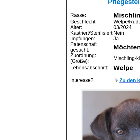
Pflegeste
Mischli
Rasse:
Geschlecht:
Welpe/Rüd
Alter:
03/2024
Kastriert/Sterilisiert:
Nein
Impfungen:
Ja
Patenschaft
Möchten
gesucht:
Zuordnung:
Mischling-k
(Größe):
Welpe
Lebensabschnitt:
Interesse?
Zu den K