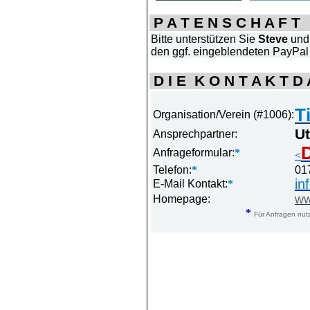
P A T E N S C H A F T
Bitte unterstützen Sie
Steve
und 
den ggf. eingeblendeten PayPal
D I E K O N T A K T D A
T
Organisation/Verein (#1006):
Ut
Ansprechpartner:
D
Anfrageformular:
*
<
Telefon:
*
01
in
E-Mail Kontakt:
*
ww
Homepage:
*
Für Anfragen nutz