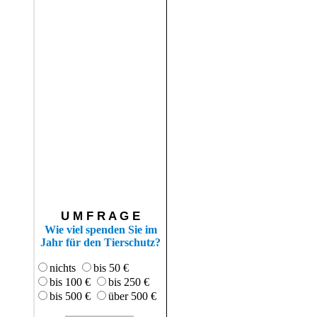
U M F R A G E
Wie viel spenden Sie im
Jahr für den Tierschutz?
nichts
bis 50 €
bis 100 €
bis 250 €
bis 500 €
über 500 €