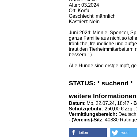
Alter: 03.2024
Ort: Korfu
Geschlecht: männlich
Kastriert: Nein
Juni 2024: Minnie, Spencer, Sp
ganze Familie aus nicht so tol
fröhliche, freundliche und auf
traut den Tierheimmitarbeitern 
bessern :-)
Alle Hunde sind erstgeimpft, 
STATUS:
* suchend *
weitere Informationen
Datum
: Mo, 22.07.24, 18:47 -
B
Schutzgebühr:
250,00 € zzgl.
Vermittlungsbereich:
Deutschl
-
(Vereins)-Sitz:
40880 Rating
teilen
tweet