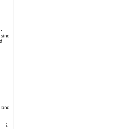
e
 sind
nd
nland