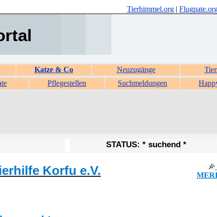
Tierhimmel.org
|
Flugpate.or
ortal
Katze & Co
Neuzugänge
Tier
ate
Pflegestellen
Suchmeldungen
Happ
STATUS: * suchend *
erhilfe Korfu e.V.
MERK