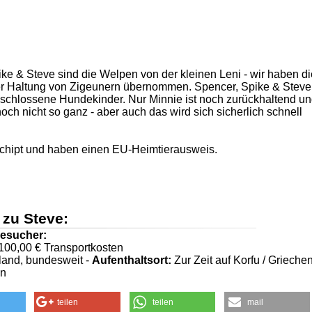
ike & Steve sind die Welpen von der kleinen Leni - wir haben di
ler Haltung von Zigeunern übernommen. Spencer, Spike & Steve
geschlossene Hundekinder. Nur Minnie ist noch zurückhaltend u
noch nicht so ganz - aber auch das wird sich sicherlich schnell
gechipt und haben einen EU-Heimtierausweis.
 zu Steve:
esucher:
 100,00 € Transportkosten
and, bundesweit -
Aufenthaltsort:
Zur Zeit auf Korfu / Grieche
en
teilen
teilen
mail