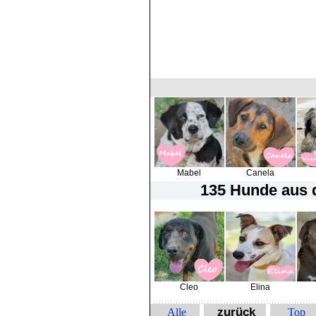
Mabel
Canela
135 Hunde
aus d
Cleo
Elina
zurück
Alle
Top