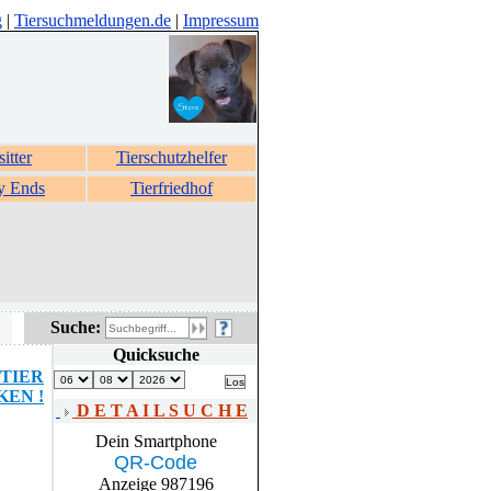
g
|
Tiersuchmeldungen.de
|
Impressum
sitter
Tierschutzhelfer
y Ends
Tierfriedhof
Suche:
Quicksuche
TIER
EN !
D E T A I L S U C H E
Dein Smartphone
QR-Code
Anzeige 987196