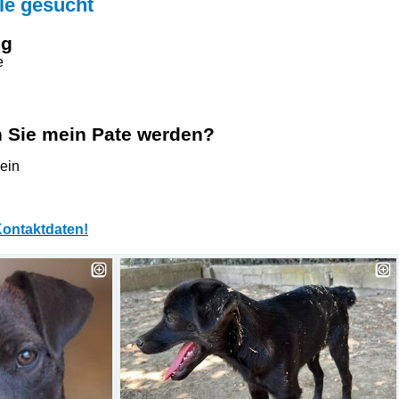
lle gesucht
ng
e
 Sie mein Pate werden?
lein
ontaktdaten!