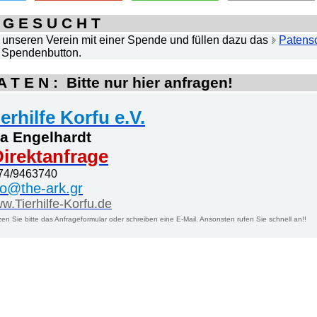
 G E S U C H T
unseren Verein mit einer Spende und füllen dazu das
Patensc
 Spendenbutton.
 T E N : Bitte nur hier anfragen!
ierhilfe Korfu e.V.
a Engelhardt
irektanfrage
74/9463740
fo@the-ark.gr
w.Tierhilfe-Korfu.de
en Sie bitte das Anfrageformular oder schreiben eine E-Mail. Ansonsten rufen Sie schnell an!!