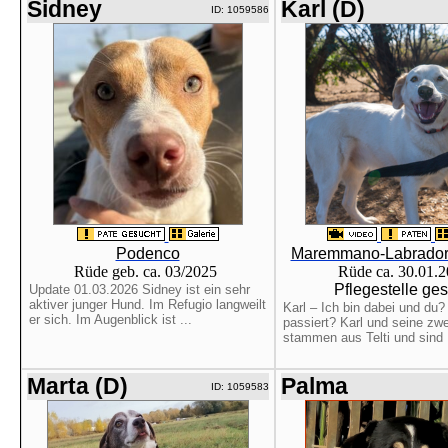
Sidney
Karl (D)
ID: 1059586
Podenco
Maremmano-Labrador-
Rüde geb. ca. 03/2025
Rüde ca. 30.01.
Pflegestelle ge
Update 01.03.2026 Sidney ist ein sehr
aktiver junger Hund. Im Refugio langweilt
Karl – Ich bin dabei und du?
er sich. Im Augenblick ist ...
passiert? Karl und seine zwe
stammen aus Telti und sind .
Marta (D)
Palma
ID: 1059583