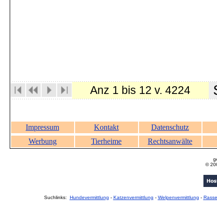
S
Anz 1 bis 12 v. 4224
Impressum
Kontakt
Datenschutz
Werbung
Tierheime
Rechtsanwälte
g
© 20
Suchlinks:
Hundevermittlung
-
Katzenvermittlung
-
Welpenvermittlung
-
Rass