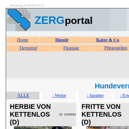
Donnerstag, 06.08.2026 13:13
ZERG
portal
Home
Hunde
Katze & Co
Tiernotruf
Flugpate
Pflegestellen
Hundever
ALLE
: Welpe
: Jungtier
: Er
HERBIE VON
FRITTE VON
KETTENLOS
KETTENLOS
ID: 1059592
(D)
(D)