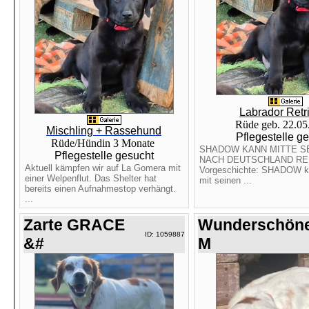
Labrador Retr
Rüde geb. 22.0
Mischling + Rassehund
Pflegestelle g
Rüde/Hündin 3 Monate
SHADOW KANN MITTE 
Pflegestelle gesucht
NACH DEUTSCHLAND RE
Aktuell kämpfen wir auf La Gomera mit
Vorgeschichte: SHADOW 
einer Welpenflut. Das Shelter hat
mit seinen ...
bereits einen Aufnahmestop verhängt.
...
Zarte GRACE
Wunderschön
ID: 1059887
&#
M