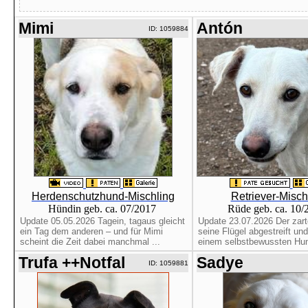
Mimi
Antón
ID: 1059884
Herdenschutzhund-Mischling
Retriever-Misch
Hündin geb. ca. 07/2017
Rüde geb. ca. 10
Update 05.05.2026 Tagein, tagaus gleicht
Update 23.07.2026 Der zart
ein Tag dem anderen – und für Mimi
seine Flügel abgestreift und
scheint die Zeit dabei manchmal ...
einem selbstbewussten Hun
Trufa ++Notfal
Sadye
ID: 1059881