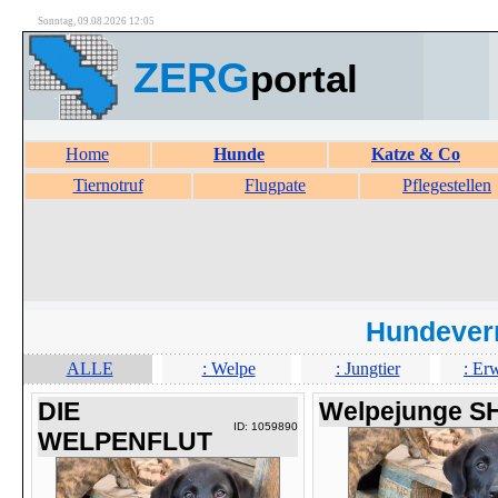
Sonntag, 09.08.2026 12:05
ZERG
portal
Home
Hunde
Katze & Co
Tiernotruf
Flugpate
Pflegestellen
Hundever
ALLE
: Welpe
: Jungtier
: Er
DIE
Welpejunge S
ID: 1059890
WELPENFLUT