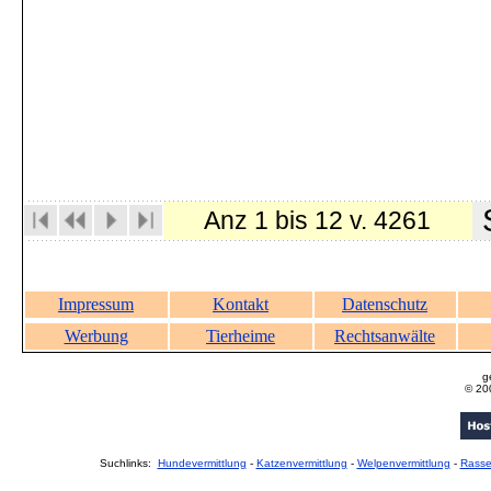
S
Anz 1 bis 12 v. 4261
Impressum
Kontakt
Datenschutz
Werbung
Tierheime
Rechtsanwälte
g
© 20
Suchlinks:
Hundevermittlung
-
Katzenvermittlung
-
Welpenvermittlung
-
Rass