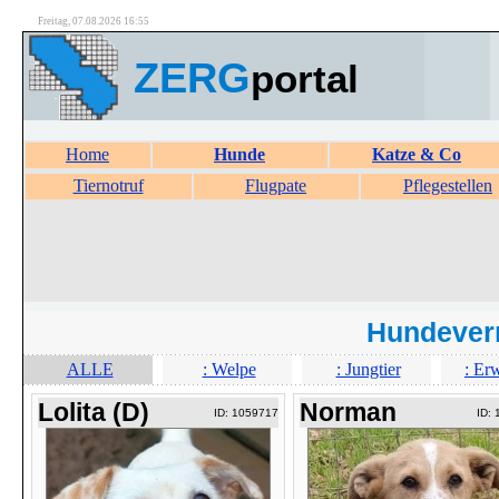
Freitag, 07.08.2026 16:55
ZERG
portal
Home
Hunde
Katze & Co
Tiernotruf
Flugpate
Pflegestellen
Hundever
ALLE
: Welpe
: Jungtier
: Er
Lolita (D)
Norman
ID: 1059717
ID: