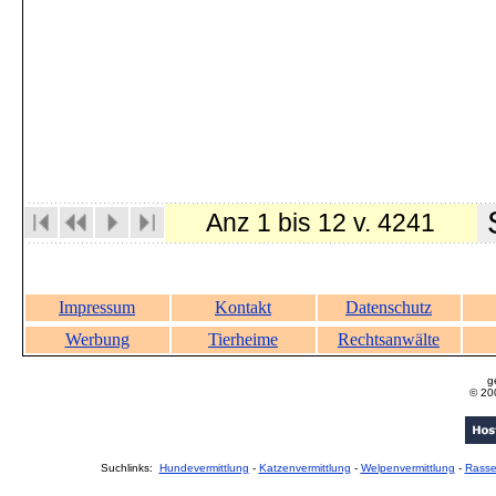
S
Anz 1 bis 12 v. 4241
Impressum
Kontakt
Datenschutz
Werbung
Tierheime
Rechtsanwälte
g
© 20
Suchlinks:
Hundevermittlung
-
Katzenvermittlung
-
Welpenvermittlung
-
Rass