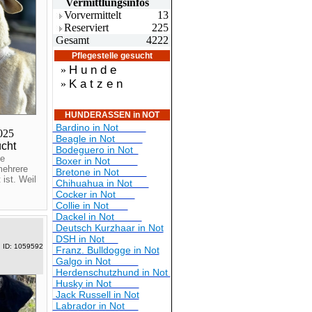
Vermittlungsin
fos
Vorvermittelt
13
Reserviert
225
Gesamt
4222
Pflegestelle gesucht
H u n d e
»
K a t z e n
»
HUNDERASSEN in NOT
Bardino in Not
2025
Beagle in Not
ucht
Bodeguero in Not
e
Boxer in Not
mehrere
Bretone in Not
 ist. Weil
Chihuahua in Not
Cocker in Not
Collie in Not
Dackel in Not
Deutsch Kurzhaar in Not
DSH in Not
ID: 1059592
Franz. Bulldogge in Not
Galgo in Not
Herdenschutzhund in Not
Husky in Not
Jack Russell in Not
Labrador in Not