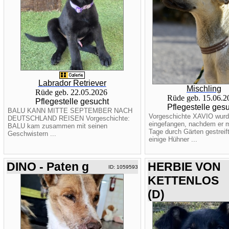
Labrador Retriever
Mischling
Rüde geb. 22.05.2026
Rüde geb. 15.06.
Pflegestelle gesucht
Pflegestelle ges
BALU KANN MITTE SEPTEMBER NACH
Vorgeschichte XAVIO wurd
DEUTSCHLAND REISEN Vorgeschichte:
eingefangen, nachdem er 
BALU kam zusammen mit seinen
Tage durch Gärten gestreift
Geschwistern ...
einige Hühner ...
DINO - Paten g
HERBIE VON
ID: 1059593
KETTENLOS
(D)