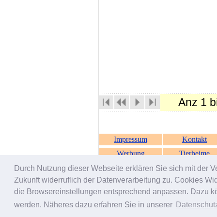
Anz 1 b
Impressum
Kontakt
Werbung
Tierheime
Durch Nutzung dieser Webseite erklären Sie sich mit der V
Zukunft widerruflich der Datenverarbeitung zu. Cookies W
die Browsereinstellungen entsprechend anpassen. Dazu könn
werden. Näheres dazu erfahren Sie in unserer
Datenschut
Suchlinks:
Hundevermittlung
-
Katzen