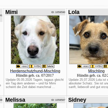
Mimi
Lola
ID: 1059590
91
Herdenschutzhund-Mischling
Mischling
Hündin geb. ca. 07/2017
Hündin geb. ca. 02
Update 05.05.2026 Tagein, tagaus gleicht
Update 25.07.2026 Lola ist 
ein Tag dem anderen – und für Mimi
absoluter Schatz. Sie ist un
e
scheint die Zeit dabei manchmal ...
sanft, liebevoll und gut erzo
Melissa
Sidney
88
ID: 1059587