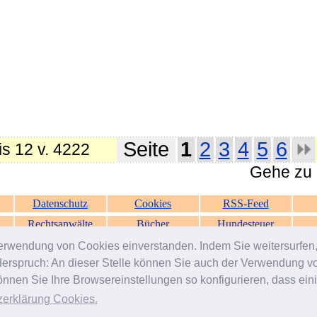
Seite
1
2
3
4
5
6
is 12 v. 4222
Gehe zu S
Datenschutz
Cookies
RSS-Feed
Rechtsanwälte
Bücher
Hundesteuer
erwendung von Cookies einverstanden. Indem Sie weitersurfen, 
generiert in 0.10 Sek.
© 2000-2026 by
ZERGportal
iderspruch: An dieser Stelle können Sie auch der Verwendung 
en Sie Ihre Browsereinstellungen so konfigurieren, dass einig
zerklärung Cookies
.
vermittlung
-
Welpenvermittlung
-
Rassehunde
-
Mischlinge
-
Handicap-Hunde
-
Listenhunde / S