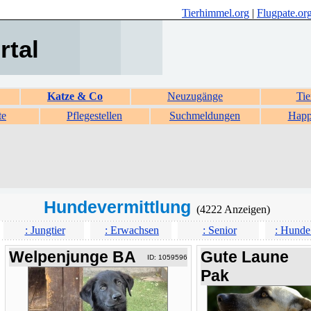
Tierhimmel.org
|
Flugpate.or
rtal
Katze & Co
Neuzugänge
Tie
te
Pflegestellen
Suchmeldungen
Happ
Hundevermittlung
(4222 Anzeigen)
: Jungtier
: Erwachsen
: Senior
: Hunde
Welpenjunge BA
Gute Laune
ID: 1059596
Pak