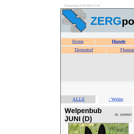
Donnerstag, 06.08.2026 15:03
ZERG
po
Home
Hunde
Tiernotruf
Flugpa
ALLE
: Welpe
Welpenbub
ID: 1059597
JUNI (D)