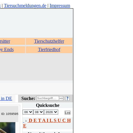
g
|
Tiersuchmeldungen.de
|
Impressum
rsitter
Tierschutzhelfer
y Ends
Tierfriedhof
 in DE
Suche:
Quicksuche
ID: 1059595
D E T A I L S U C H
E