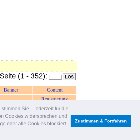
eite (1 - 352):
Banner
Content
Registrierung
stimmen Sie – jederzeit für die
von Cookies widersprechen und
Zustimmen & Fortfahren
e oder alle Cookies blockiert
oKas
-
Tierpatenschaft
-
Videoanzeigen