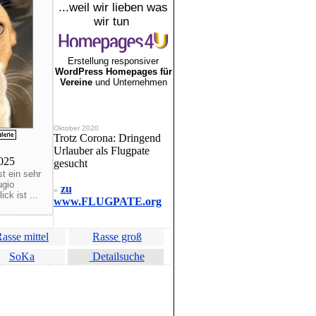
...weil wir lieben was
wir tun
Erstellung responsiver
WordPress Homepages für
Vereine
und Unternehmen
Oktober 2020
Trotz Corona: Dringend
Urlauber als Flugpate
2025
gesucht
t ein sehr
ugio
zu
»
ck ist ...
www.FLUGPATE.org
asse mittel
Rasse groß
SoKa
Detailsuche