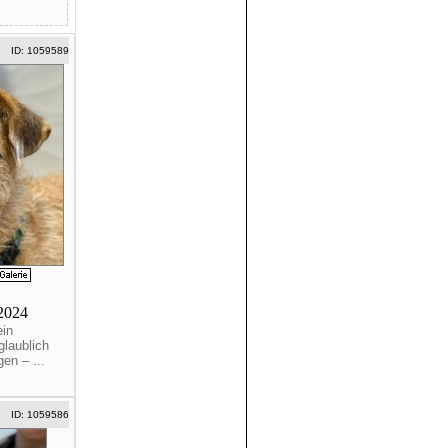
ID: 1059589
/2024
ein
glaublich
gen – ...
ID: 1059586