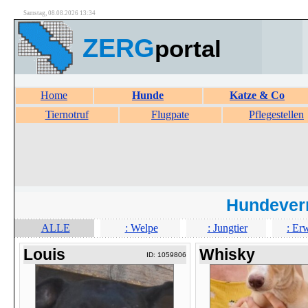
Samstag, 08.08.2026 13:34
ZERG
portal
Home
Hunde
Katze & Co
Tiernotruf
Flugpate
Pflegestellen
Hundever
ALLE
: Welpe
: Jungtier
: Er
Louis
Whisky
ID: 1059806