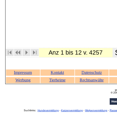
S
Anz 1 bis 12 v. 4257
Impressum
Kontakt
Datenschutz
Werbung
Tierheime
Rechtsanwälte
g
© 20
Suchlinks:
Hundevermittlung
-
Katzenvermittlung
-
Welpenvermittlung
-
Rass