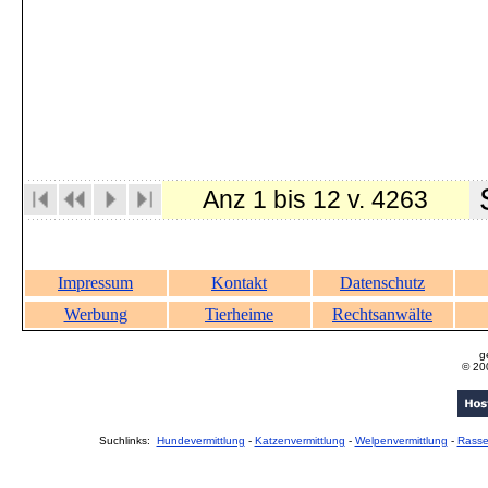
S
Anz 1 bis 12 v. 4263
Impressum
Kontakt
Datenschutz
Werbung
Tierheime
Rechtsanwälte
g
© 20
Suchlinks:
Hundevermittlung
-
Katzenvermittlung
-
Welpenvermittlung
-
Rass