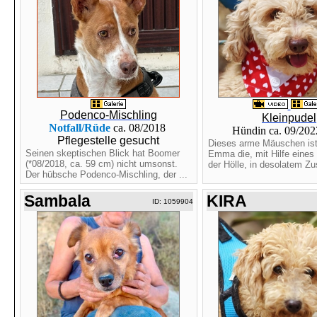
Podenco-Mischling
Kleinpudel
Notfall/Rüde
ca. 08/2018
Hündin ca. 09/202
Pflegestelle gesucht
Dieses arme Mäuschen ist
Seinen skeptischen Blick hat Boomer
Emma die, mit Hilfe eines
(*08/2018, ca. 59 cm) nicht umsonst.
der Hölle, in desolatem Zu
Der hübsche Podenco-Mischling, der ...
Sambala
KIRA
ID: 1059904