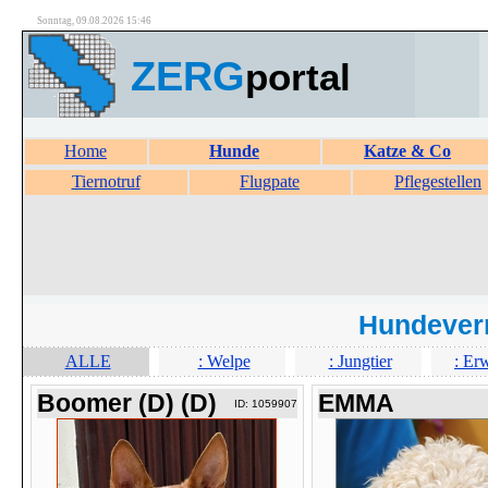
Sonntag, 09.08.2026 15:46
ZERG
portal
Home
Hunde
Katze & Co
Tiernotruf
Flugpate
Pflegestellen
Hundever
ALLE
: Welpe
: Jungtier
: Er
Boomer (D) (D)
EMMA
ID: 1059907