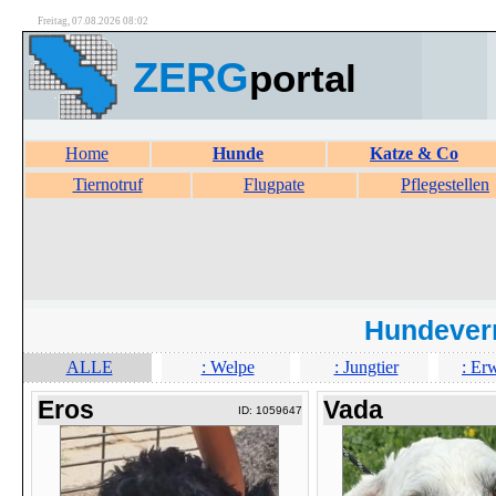
Freitag, 07.08.2026 08:02
ZERG
portal
Home
Hunde
Katze & Co
Tiernotruf
Flugpate
Pflegestellen
Hundever
ALLE
: Welpe
: Jungtier
: Er
Eros
Vada
ID: 1059647