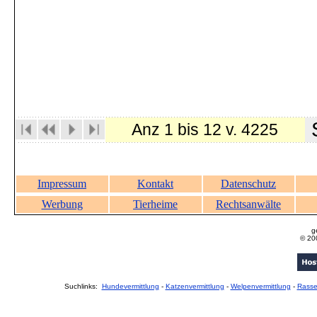
S
Anz 1 bis 12 v. 4225
Impressum
Kontakt
Datenschutz
Werbung
Tierheime
Rechtsanwälte
g
© 20
Suchlinks:
Hundevermittlung
-
Katzenvermittlung
-
Welpenvermittlung
-
Rass