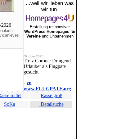
...weil wir lieben was
wir tun
5/2026
Erstellung responsiver
nalarm.....
WordPress Homepages für
ancanieves
Vereine
und Unternehmen
..
Oktober 2020
Trotz Corona: Dringend
Urlauber als Flugpate
gesucht
zu
»
www.FLUGPATE.org
asse mittel
Rasse groß
SoKa
Detailsuche