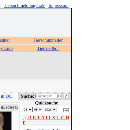
g
|
Tiersuchmeldungen.de
|
Impressum
rsitter
Tierschutzhelfer
y Ends
Tierfriedhof
 in DE
Suche:
Quicksuche
ID: 1059742
D E T A I L S U C H
E