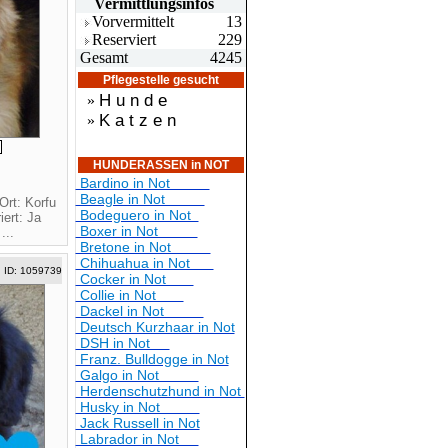
Vermittlungsin
fos
Vorvermittelt
13
Reserviert
229
Gesamt
4245
Pflegestelle gesucht
H u n d e
»
K a t z e n
»
HUNDERASSEN in NOT
Bardino in Not
Beagle in Not
Ort: Korfu
Bodeguero in Not
ert: Ja
Boxer in Not
...
Bretone in Not
Chihuahua in Not
ID: 1059739
Cocker in Not
Collie in Not
Dackel in Not
Deutsch Kurzhaar in Not
DSH in Not
Franz. Bulldogge in Not
Galgo in Not
Herdenschutzhund in Not
Husky in Not
Jack Russell in Not
Labrador in Not