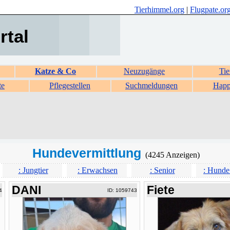
Tierhimmel.org
|
Flugpate.or
rtal
Katze & Co
Neuzugänge
Tie
te
Pflegestellen
Suchmeldungen
Happ
Hundevermittlung
(4245 Anzeigen)
: Jungtier
: Erwachsen
: Senior
: Hunde
DANI
Fiete
4
ID: 1059743