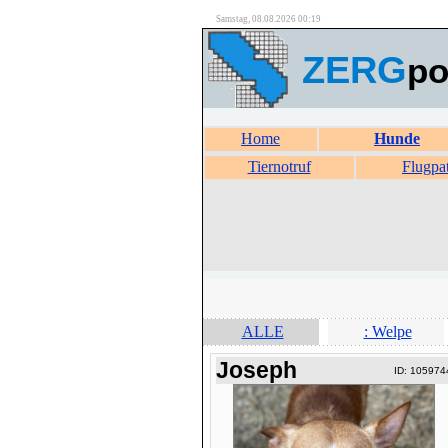
Samstag, 08.08.2026 00:19
ZERG
po
Home
Hunde
Tiernotruf
Flugpa
ALLE
: Welpe
Joseph
ID: 105974