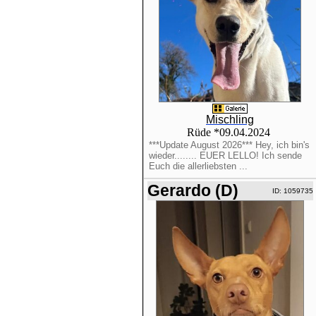
Mischling
Rüde *09.04.2024
***Update August 2026*** Hey, ich bin's
wieder........ EUER LELLO! Ich sende
Euch die allerliebsten ...
Gerardo (D)
ID: 1059735