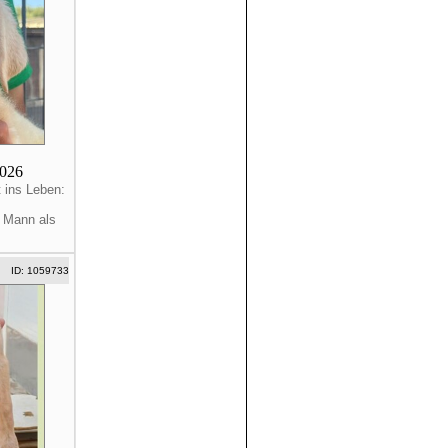
2026
t ins Leben:
e Mann als
ID: 1059733